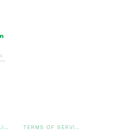
on
N
PRIVACY POLICY
TERMS OF SERVICE