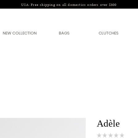
USA: Free shipping on all domestics orders over $300
NEW COLLECTION
BAGS
CLUTCHES
Adèle
★
★
★
★
★
0