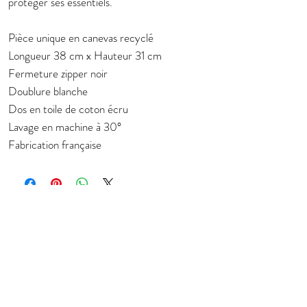
protéger ses essentiels.
Pièce unique en canevas recyclé
Longueur 38 cm x Hauteur 31 cm
Fermeture zipper noir
Doublure blanche
Dos en toile de coton écru
Lavage en machine à 30°
Fabrication française
Subscribe to stay in touch about new
collection
E-mail