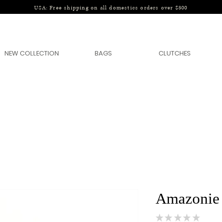
USA: Free shipping on all domestics orders over $300
NEW COLLECTION
BAGS
CLUTCHES
Amazonie
★
★
★
★
★
0