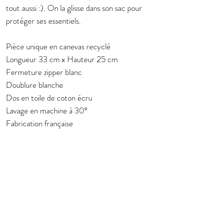
tout aussi :). On la glisse dans son sac pour
protéger ses essentiels.
Pièce unique en canevas recyclé
Longueur 33 cm x Hauteur 25 cm
Fermeture zipper blanc
Doublure blanche
Dos en toile de coton écru
Lavage en machine à 30°
Fabrication française
Subscribe to stay in touch about new
collection
E-mail