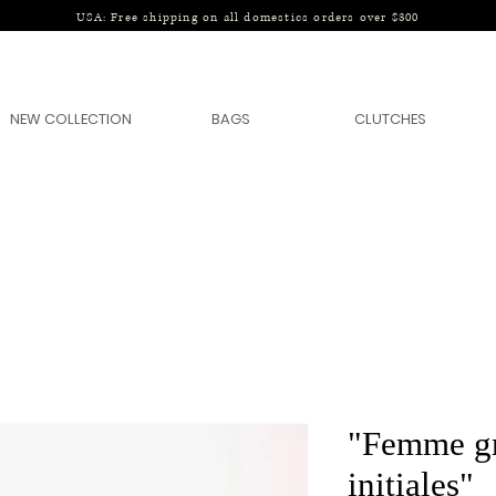
USA: Free shipping on all domestics orders over $300
NEW COLLECTION
BAGS
CLUTCHES
"Femme gr
initiales"