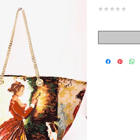
★
★
★
★
★
0