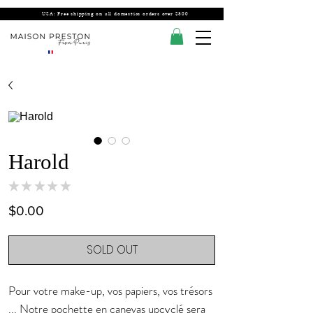
USA: Free shipping on all domestics orders over $300
Harold
★
★
★
★
★
0
Price
$0.00
SOLD OUT
Pour votre make-up, vos papiers, vos trésors
... Notre pochette en canevas upcyclé sera