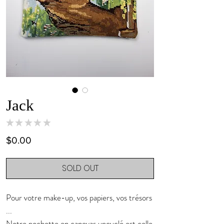
Jack
★
★
★
★
★
0
Price
$0.00
SOLD OUT
Pour votre make-up, vos papiers, vos trésors
...
Notre pochette en canevas upcyclé est celle