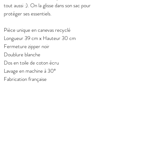
tout aussi :). On la glisse dans son sac pour
protéger ses essentiels.
Pièce unique en canevas recyclé
Longueur 39 cm x Hauteur 30 cm
Fermeture zipper noir
Doublure blanche
Dos en toile de coton écru
Lavage en machine à 30°
Fabrication française
Subscribe to stay in touch about new
collection
E-mail