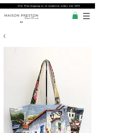
USA: Free shipping on all domestics orders over $300