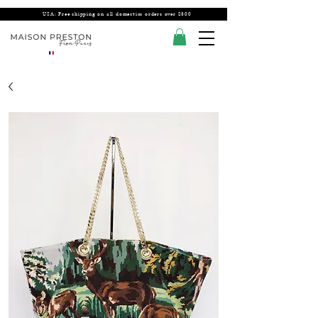
USA: Free shipping on all domestics orders over $300