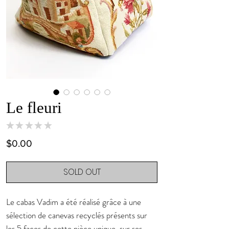
Le fleuri
★
★
★
★
★
0
Price
$0.00
SOLD OUT
Le cabas Vadim a été réalisé grâce à une
sélection de canevas recyclés présents sur
les 5 faces de cette pièce unique, sur ses