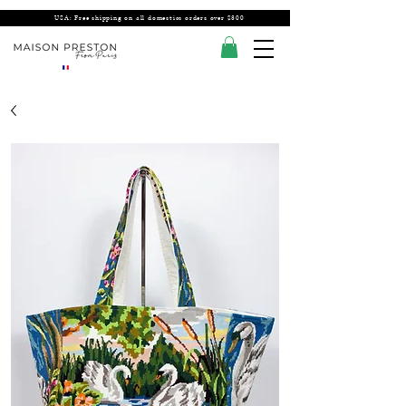
USA: Free shipping on all domestics orders over $300