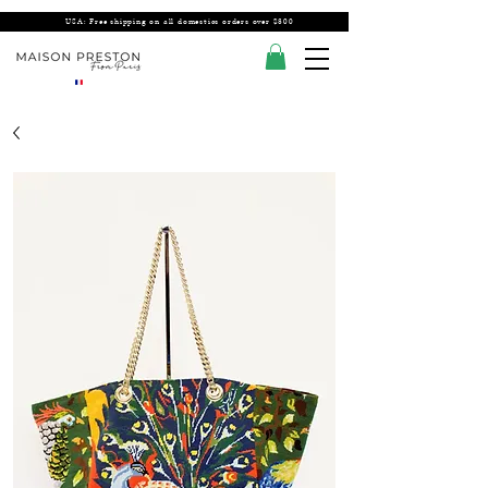
USA: Free shipping on all domestics orders over $300