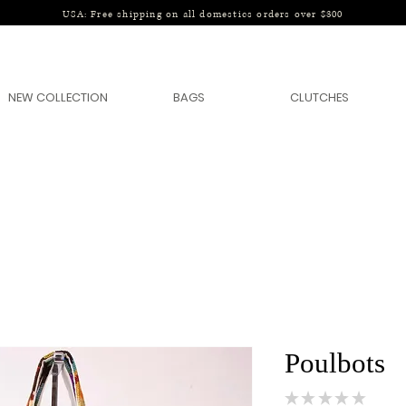
USA: Free shipping on all domestics orders over $300
NEW COLLECTION
BAGS
CLUTCHES
Poulbots
★
★
★
★
★
0