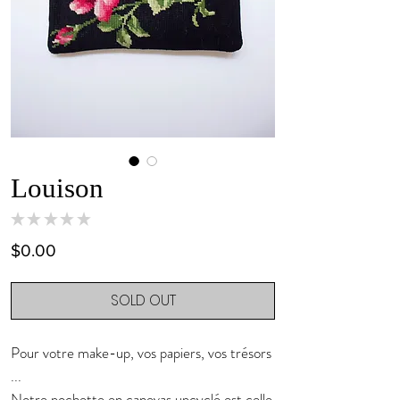
Louison
★
★
★
★
★
0
Price
$0.00
SOLD OUT
Pour votre make-up, vos papiers, vos trésors
...
Notre pochette en canevas upcyclé est celle