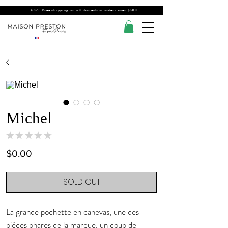
USA: Free shipping on all domestics orders over $300
Michel
★
★
★
★
★
0
Price
$0.00
SOLD OUT
La grande pochette en canevas, une des
pièces phares de la marque, un coup de