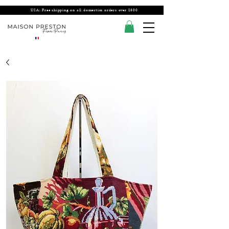
USA: Free shipping on all domestics orders over $300