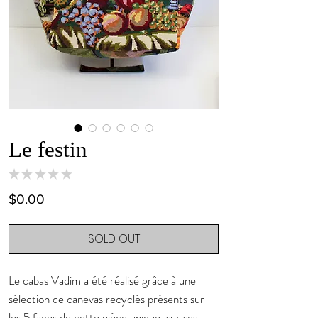
Le festin
★
★
★
★
★
0
Price
$0.00
SOLD OUT
Le cabas Vadim a été réalisé grâce à une
sélection de canevas recyclés présents sur
les 5 faces de cette pièce unique, sur ses