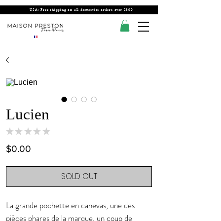
USA: Free shipping on all domestics orders over $300
Lucien
★
★
★
★
★
0
Price
$0.00
SOLD OUT
La grande pochette en canevas, une des
pièces phares de la marque, un coup de