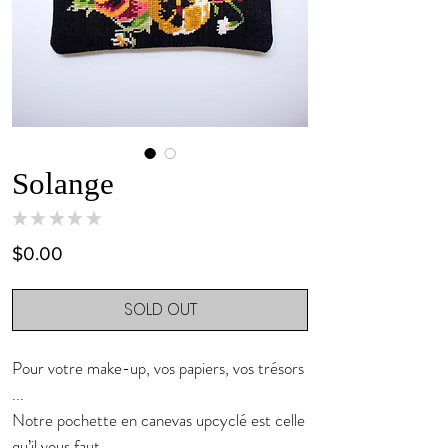
Solange
★
★
★
★
★
0
Price
$0.00
SOLD OUT
Pour votre make-up, vos papiers, vos trésors
...
Notre pochette en canevas upcyclé est celle
qu’il vous faut.