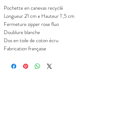
Pochette en canevas recyclé
Longueur 21 cm x Hauteur 1',5 cm
Fermeture zipper rose fluo
Doublure blanche
Dos en toile de coton écru
Fabrication française
Subscribe to stay in touch about new
collection
E-mail
JOIN