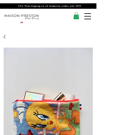
USA: Free shipping on all domestics orders over $300