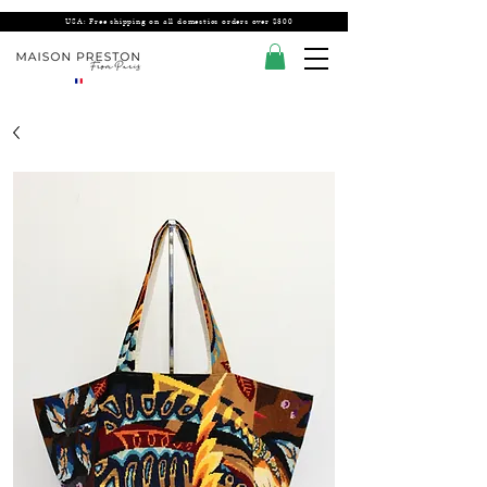
USA: Free shipping on all domestics orders over $300