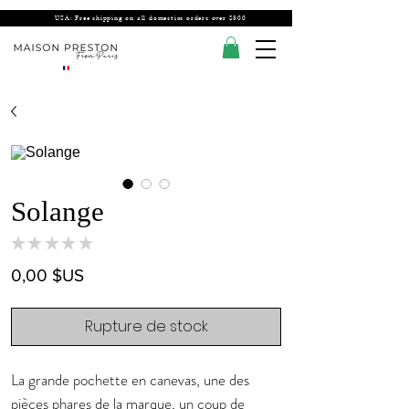
USA: Free shipping on all domestics orders over $300
Solange
★
★
★
★
★
0
Prix
0,00 $US
Rupture de stock
La grande pochette en canevas, une des
pièces phares de la marque, un coup de