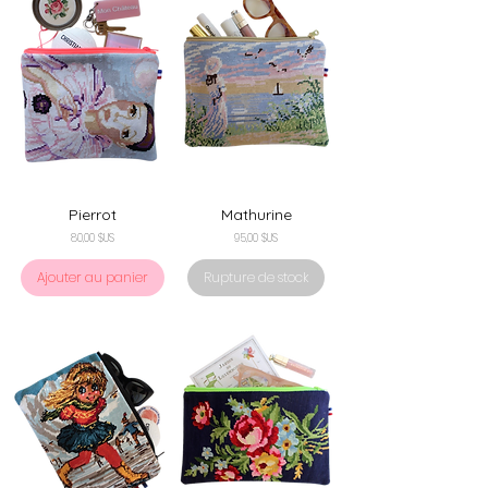
Pierrot
Mathurine
Prix
Prix
80,00 $US
95,00 $US
Ajouter au panier
Rupture de stock