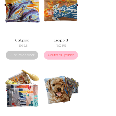
Calypso
Léopold
Prix
Prix
115,00 $US
110,00 $US
Rupture de stock
Ajouter au panier