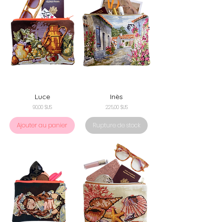
Luce
Inès
Prix
Prix
90,00 $US
225,00 $US
Ajouter au panier
Rupture de stock