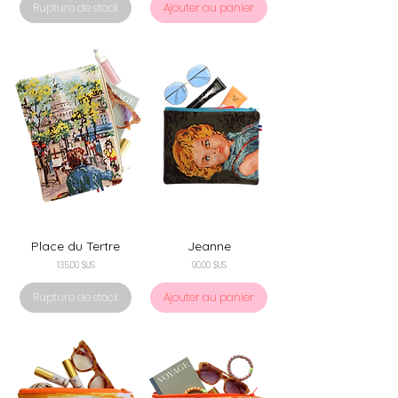
Rupture de stock
Ajouter au panier
Place du Tertre
Jeanne
Prix
Prix
135,00 $US
90,00 $US
Rupture de stock
Ajouter au panier