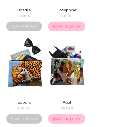
Rosalie
Joséphine
Prix
Prix
110,00 $US
80,00 $US
Rupture de stock
Ajouter au panier
leopard
Paul
Prix
Prix
135,00 $US
125,00 $US
Rupture de stock
Ajouter au panier