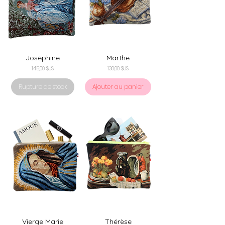
Joséphine
Marthe
Prix
Prix
145,00 $US
130,00 $US
Rupture de stock
Ajouter au panier
Vierge Marie
Thérèse