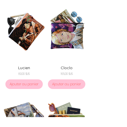
Lucien
Cloclo
Prix
Prix
80,00 $US
165,00 $US
Ajouter au panier
Ajouter au panier