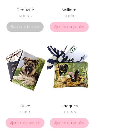
Deauville
William
Prix
Prix
175,00 $US
50,00 $US
Rupture de stock
Ajouter au panier
Duke
Jacques
Prix
Prix
70,00 $US
145,00 $US
Ajouter au panier
Ajouter au panier