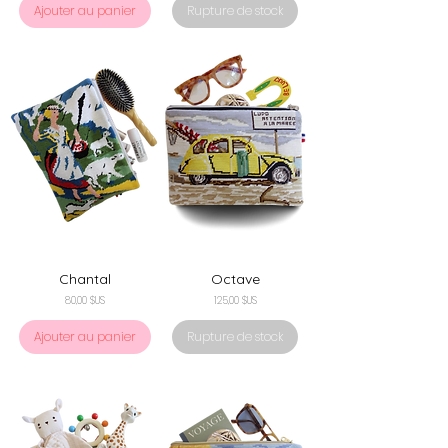
Ajouter au panier
Rupture de stock
Chantal
Octave
Prix
Prix
80,00 $US
125,00 $US
Ajouter au panier
Rupture de stock