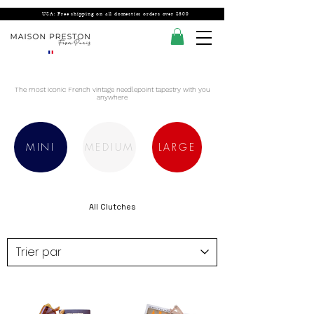
USA: Free shipping on all domestics orders over $300
The most
iconic
French vintage needlepoint tapestry with you
anywhere
MINI
MEDIUM
LARGE
All Clutches