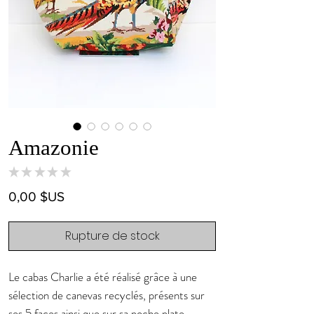
Amazonie
★
★
★
★
★
0
Prix
0,00 $US
Rupture de stock
Le cabas Charlie a été réalisé grâce à une
sélection de canevas recyclés, présents sur
ses 5 faces ainsi que sur sa poche plate