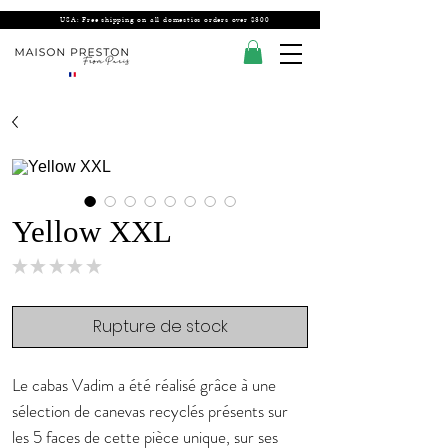
USA: Free shipping on all domestics orders over $300
Yellow XXL
★
★
★
★
★
0
Rupture de stock
Le cabas Vadim a été réalisé grâce à une
sélection de canevas recyclés présents sur
les 5 faces de cette pièce unique, sur ses