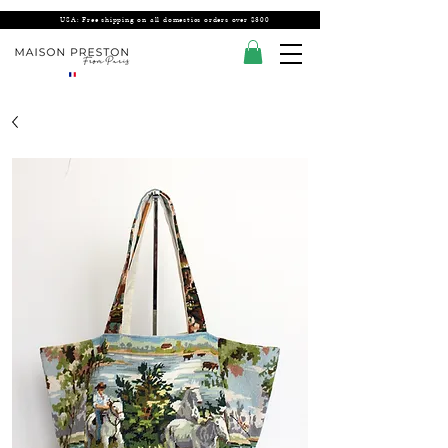
USA: Free shipping on all domestics orders over $300