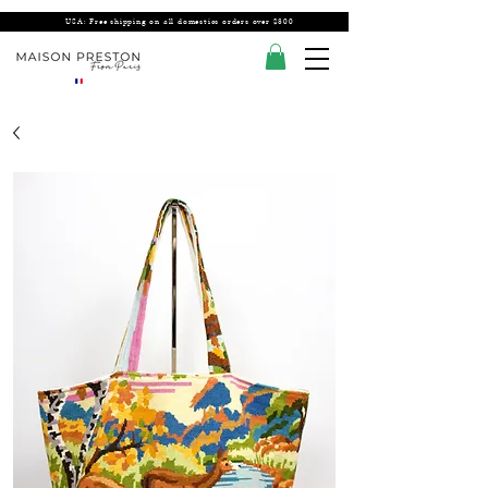
USA: Free shipping on all domestics orders over $300