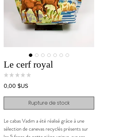
Le cerf royal
★
★
★
★
★
0
Prix
0,00 $US
Rupture de stock
Le cabas Vadim a été réalisé grâce à une
sélection de canevas recyclés présents sur
les 5 faces de cette pièce unique, sur ses