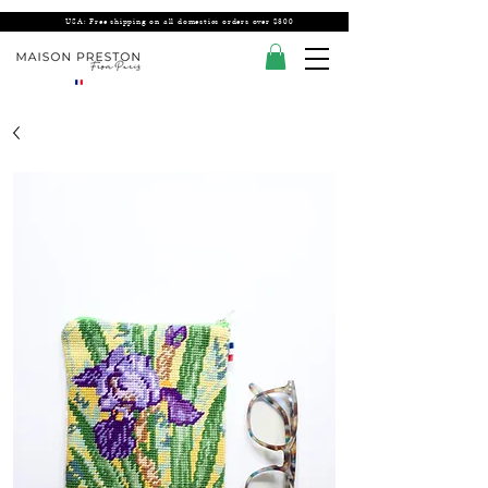
USA: Free shipping on all domestics orders over $300