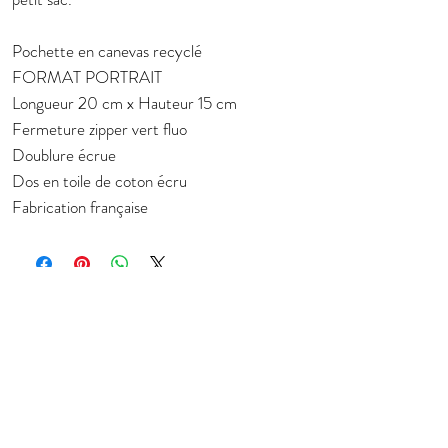
Pochette en canevas recyclé
FORMAT PORTRAIT
Longueur 20 cm x Hauteur 15 cm
Fermeture zipper vert fluo
Doublure écrue
Dos en toile de coton écru
Fabrication française
Subscribe to stay in touch about new
collection
E-mail