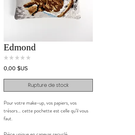
Edmond
★
★
★
★
★
0
Prix
0,00 $US
Rupture de stock
Pour votre make-up, vos papiers, vos
trésors… cette pochette est celle qu’il vous
faut.
Pièce unique en canevas recyclé