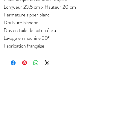
Longueur 23,5 cm x Hauteur 20 cm
Fermeture zipper blanc
Doublure blanche
Dos en toile de coton écru
Lavage en machine 30°
Fabrication française
Subscribe to stay in touch about new
collection
E-mail
JOIN