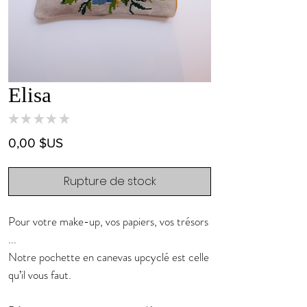
Elisa
★
★
★
★
★
0
Prix
0,00 $US
Rupture de stock
Pour votre make-up, vos papiers, vos trésors
...
Notre pochette en canevas upcyclé est celle
qu’il vous faut.