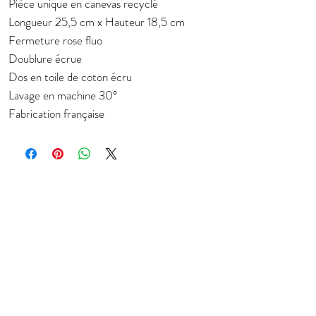
Pièce unique en canevas recyclé
Longueur 25,5 cm x Hauteur 18,5 cm
Fermeture rose fluo
Doublure écrue
Dos en toile de coton écru
Lavage en machine 30°
Fabrication française
Subscribe to stay in touch about new
collection
E-mail
JOIN