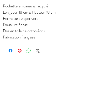
Pochette en canevas recyclé
Longueur 18 cm x Hauteur 18 cm
Fermeture zipper vert
Doublure écrue
Dos en toile de coton écru
Fabrication française
Subscribe to stay in touch about new
collection
E-mail
JOIN