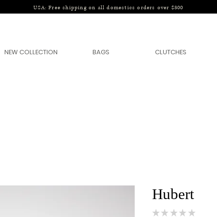
USA: Free shipping on all domestics orders over $300
NEW COLLECTION
BAGS
CLUTCHES
Hubert
★
★
★
★
★
0