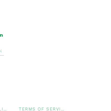
on
N
PRIVACY POLICY
TERMS OF SERVICE