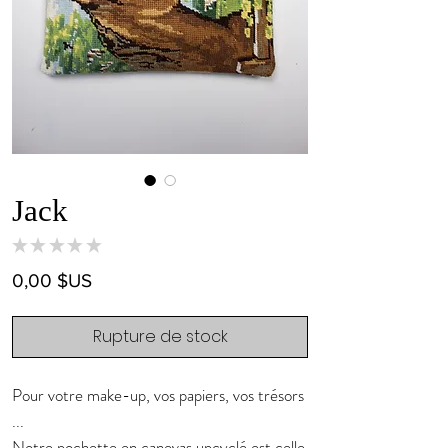
Jack
★
★
★
★
★
0
Prix
0,00 $US
Rupture de stock
Pour votre make-up, vos papiers, vos trésors
...
Notre pochette en canevas upcyclé est celle