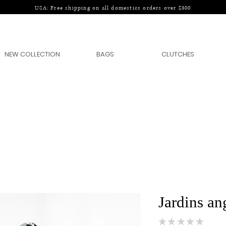
USA: Free shipping on all domestics orders over $300
NEW COLLECTION
BAGS
CLUTCHES
Jardins an
★
★
★
★
★
0