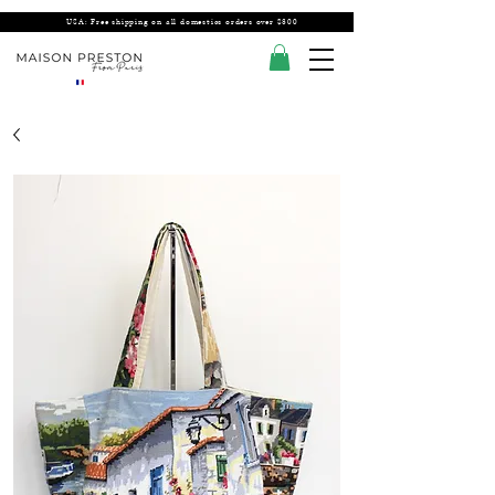
USA: Free shipping on all domestics orders over $300