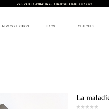
USA: Free shipping on all domestics orders over $300
NEW COLLECTION
BAGS
CLUTCHES
La maladi
★
★
★
★
★
0