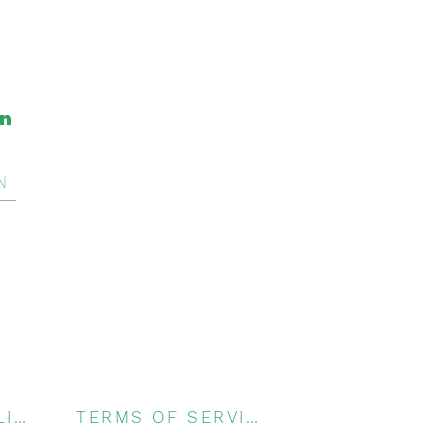
on
N
PRIVACY POLICY
TERMS OF SERVICE