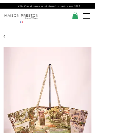
USA: Free shipping on all domestics orders over $300