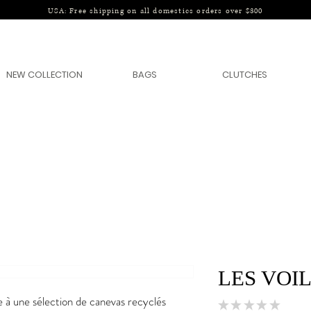
USA: Free shipping on all domestics orders over $300
NEW COLLECTION
BAGS
CLUTCHES
LES VOI
e à une sélection de canevas recyclés
★
★
★
★
★
0