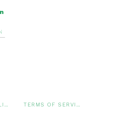
on
N
PRIVACY POLICY
TERMS OF SERVICE