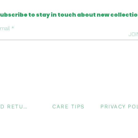
ubscribe to stay in touch about new collecti
mail
JOI
SHIPPING AND RETURNS
CARE TIPS