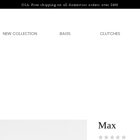
USA: Free shipping on all domestics orders over $300
NEW COLLECTION
BAGS
CLUTCHES
Max
★
★
★
★
★
0