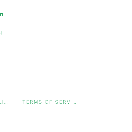
on
N
PRIVACY POLICY
TERMS OF SERVICE