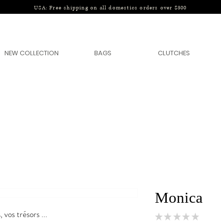
USA: Free shipping on all domestics orders over $300
NEW COLLECTION
BAGS
CLUTCHES
Monica
 vos trésors ...
★
★
★
★
★
0