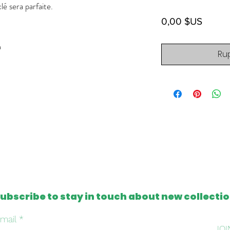
é sera parfaite.
Prix
0,00 $US
m
Ru
ubscribe to stay in touch about new collecti
mail
JOI