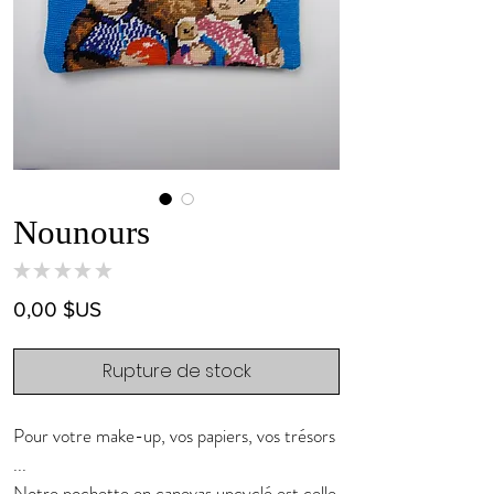
Nounours
★
★
★
★
★
0
Prix
0,00 $US
Rupture de stock
Pour votre make-up, vos papiers, vos trésors
...
Notre pochette en canevas upcyclé est celle