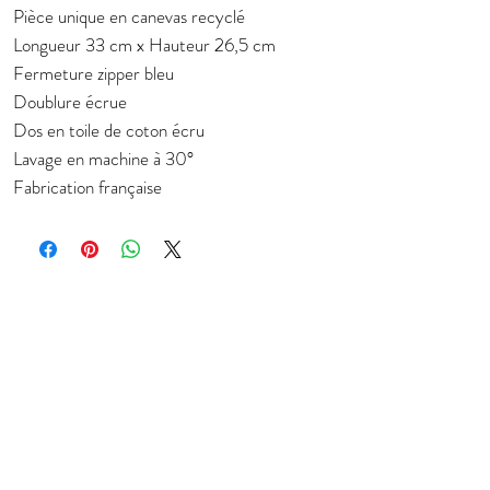
Pièce unique en canevas recyclé
Longueur 33 cm x Hauteur 26,5 cm
Fermeture zipper bleu
Doublure écrue
Dos en toile de coton écru
Lavage en machine à 30°
Fabrication française
Subscribe to stay in touch about new
collection
E-mail
JOIN