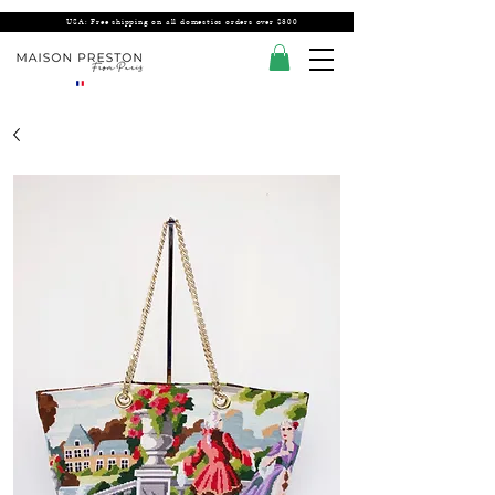
USA: Free shipping on all domestics orders over $300